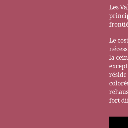
Les Va
princi
fronti
Le cos
nécess
la cein
except
réside
coloré
rehaus
fort d