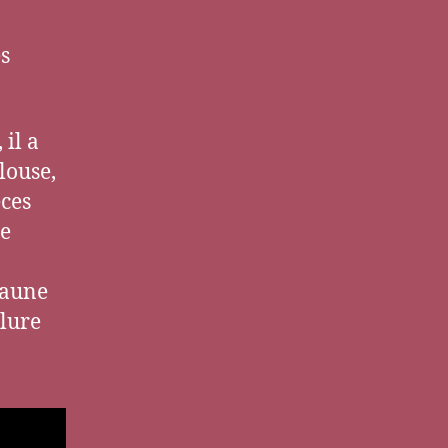
es
 il a
louse,
èces
ue
jaune
lure